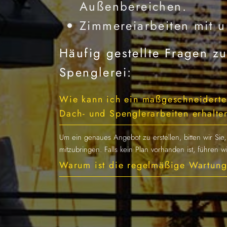
Außenbereichen.
Zimmereiarbeiten mit u
Häufig gestellte Fragen 
Spenglerei:
Wie kann ich ein maßgeschneiderte
Dach- und Spenglerarbeiten erhalte
Um ein genaues Angebot zu erstellen, bitten wir Si
mitzubringen. Falls kein Plan vorhanden ist, führen 
Warum ist die regelmäßige Wartung