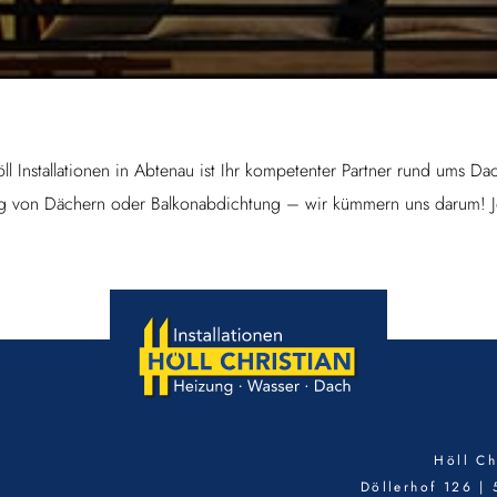
ll Installationen in Abtenau ist Ihr kompetenter Partner rund ums Da
ng von Dächern oder Balkonabdichtung – wir kümmern uns darum! Je
Höll Ch
Döllerhof 126 |