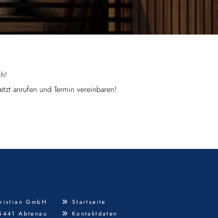
ch!
tzt anrufen und Termin vereinbaren!
ristian GmbH
Startseite

 5441 Abtenau
Kontaktdaten
