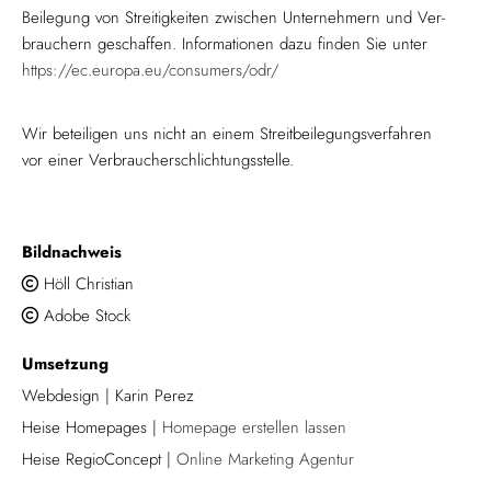
Bei­le­gung von Strei­tig­kei­ten zwi­schen Un­ter­neh­mern und Ver­
brau­chern ge­schaf­fen. In­for­ma­tio­nen dazu fin­den Sie unter
https://ec.europa.eu/consumers/odr/
Wir be­tei­ligen uns nicht an einem Streit­bei­le­gungs­ver­fah­ren
vor einer Ver­brau­cher­schlich­tungs­stel­le.
Bild­nach­weis
Höll Christian

Adobe Stock

Um­set­zung
Webdesign | Karin Perez
Heise Home­pages |
Home­page er­stel­len las­sen
Heise Re­gio­Con­cept |
On­line Mar­ke­ting Agen­tur