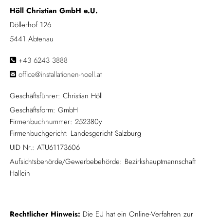
Höll Christian GmbH e.U.
Döllerhof 126
5441 Abtenau
+43 6243 3888

office@installationen-hoell.at

Geschäftsführer: Christian Höll
Geschäftsform: GmbH
Firmenbuchnummer: 252380y
Firmenbuchgericht: Landesgericht Salzburg
UID Nr.: ATU61173606
Aufsichtsbehörde/Gewerbebehörde: Bezirkshauptmannschaft
Hallein
Recht­li­cher Hin­weis:
Die EU hat ein On­line-Ver­fah­ren zur